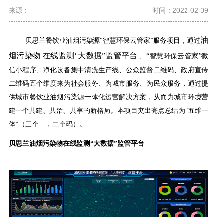
来源：
时间：2022-02-09
油
贝思兰餐饮业油烟污染源
“智慧环保云管家”服务项目，通过
烟
污染物
在线
监测
“大数据”监管
平台
、
“智慧环保云管家”微
信小程序、净化设备集中清洗生产线、公众监督二维码、政府宣传
二维码五个维度来为社会服务、为城市服务、为民众服务，通过提
供城市餐饮业油烟污染源一体化运营解决方案，从而为城市环境营
建一个共建、共治、共享的新格局。本项目突出亮点总结为“五维一
体”（三个一，二个码）。
贝思兰油
烟
污染物
在线
监测
“大数据”监管
平台