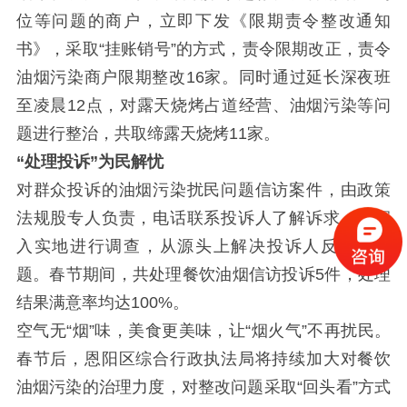
位等问题的商户，立即下发《限期责令整改通知
书》，采取
“
挂账销号
”
的方式，责令限期改正，责令
油烟污染商户限期整改
16
家。同时通过延长深夜班
至凌晨
12
点，对露天烧烤占道经营、油烟污染等问
题进行整治，共取缔露天烧烤
11
家。
“
处理投诉
”
为民解忧
对群众投诉的油烟污染扰民问题信访案件，由政策
法规股专人负责，电话联系投诉人了解诉求，再深
入实地进行调查，从源头上解决投诉人反映的问
题。春节期间，共处理餐饮油烟信访投诉
5
件，处理
结果满意率均达
100%
。
空气无
“
烟
”
味，美食更美味，让
“
烟火气
”
不再扰民。
春节后，恩阳区综合行政执法局将持续加大对餐饮
油烟污染的治理力度，对整改问题采取
“
回头看
”
方式