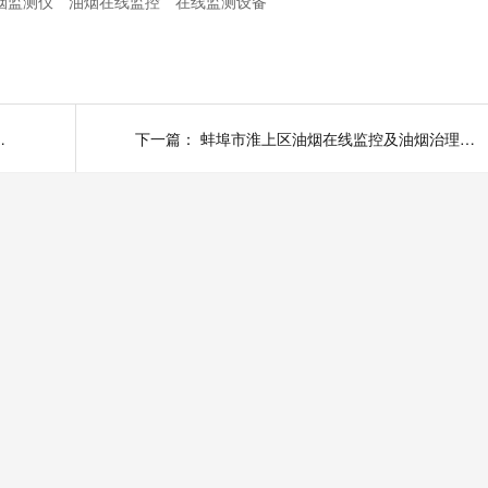
烟监测仪
油烟在线监控
在线监测设备
线监测试点工程
下一篇：
蚌埠市淮上区油烟在线监控及油烟治理运第三方运营项目