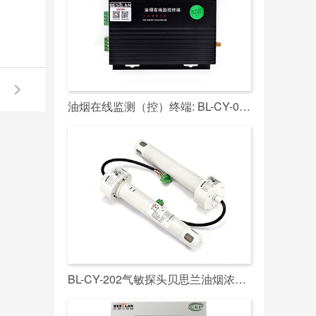
油烟在线监测（控）终端: BL-CY-017S
BL-CY-202气敏探头贝思兰油烟浓度检测探头