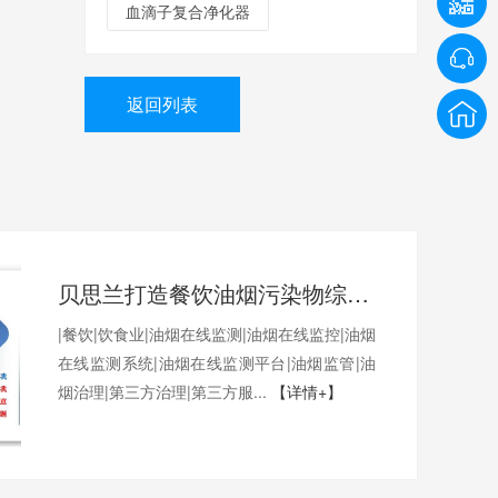
血滴子复合净化器
返回列表
贝思兰打造餐饮油烟污染物综合监管项目|＂监，管，治，帮，服＂五维一体，破解城市油烟污染难题！
|餐饮|饮食业|油烟在线监测|油烟在线监控|油烟
在线监测系统|油烟在线监测平台|油烟监管|油
烟治理|第三方治理|第三方服...
【详情+】