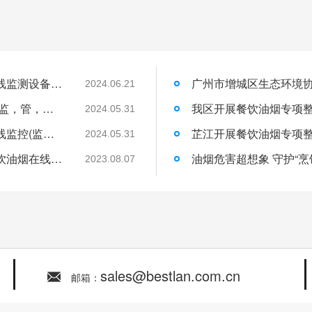
如何选择油烟在线监测设备？广州市油烟在线监测设备安装！
广州市增城区生态环境
2024.06.21
贝思兰打造餐饮油烟污染物综合监管项目|＂监，管，治，帮，服＂五维一体，破解城市油烟污染难题！
我区开展餐饮油烟专项
2024.05.31
广州市增城区生态环境产业协会餐饮行业在线监控(监测)设备安装及运行维护单位入库公示|油烟在线监测
芷江开展餐饮油烟专项
2024.05.31
喜讯！贝思兰环保成功中标大同市平城区餐饮油烟在线监控项目
油烟危害超想象 守护“
2023.08.07
sales@bestlan.com.cn
邮箱：